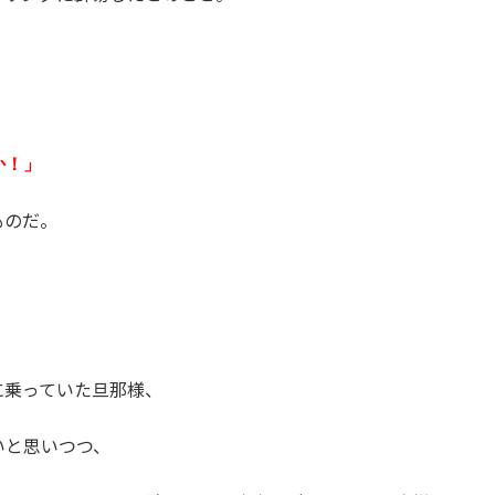
か！」
ものだ。
に乗っていた旦那様、
いと思いつつ、