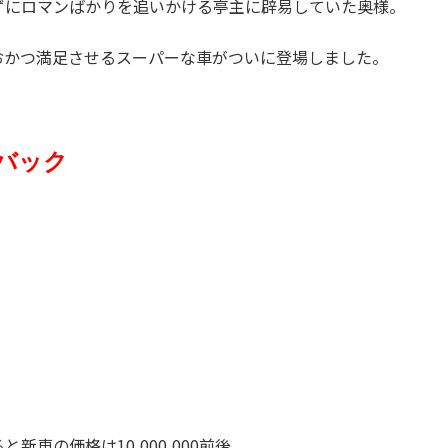
ずにロマンばかりを追いかける亭主に辟易していた奥様。
おかつ満足させるスーパーな車がついに登場しました。
バック
車の価格は10,000,000前後。