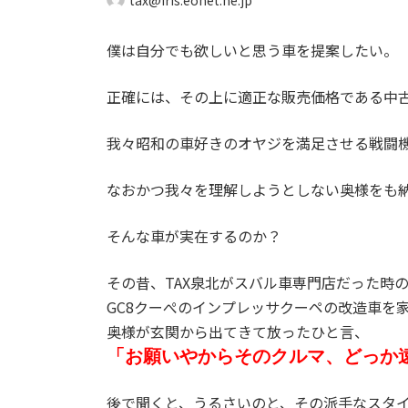
tax@iris.eonet.ne.jp
僕は自分でも欲しいと思う車を提案したい。
正確には、その上に適正な販売価格である中
我々昭和の車好きのオヤジを満足させる戦闘
なおかつ我々を理解しようとしない奥様をも
そんな車が実在するのか？
その昔、TAX泉北がスバル車専門店だった時
GC8クーぺのインプレッサクーペの改造車を
奥様が玄関から出てきて放ったひと言、
「お願いやからそのクルマ、どっか
後で聞くと、うるさいのと、その派手なスタ