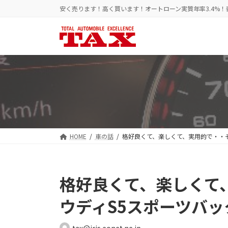
コ
ナ
安く売ります！高く買います！オートローン実質年率3.4%
ン
ビ
テ
ゲ
ン
ー
ツ
シ
へ
ョ
ス
ン
キ
に
ッ
移
プ
動
HOME
車の話
格好良くて、楽しくて、実用的で・・
格好良くて、楽しくて
ウディS5スポーツバ