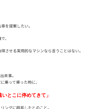
古車を提案したい。
機で、
納得させる実用的なマシンなら言うことはない。
の出来事。
家に乗って帰った時に、
遠いとこに停めてきて」
イリングに辟易したとのこと。