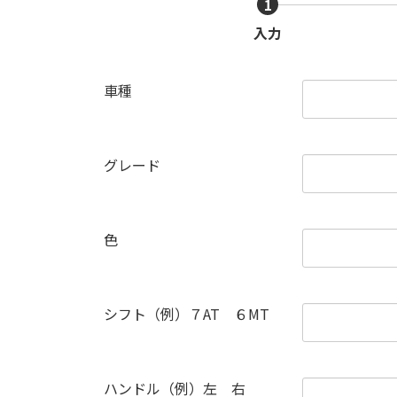
1
入力
車種
グレード
色
シフト（例）７AT ６MT
ハンドル（例）左 右