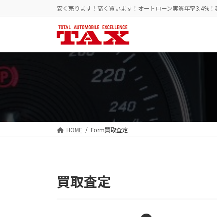
コ
ナ
安く売ります！高く買います！オートローン実質年率3.4%
ン
ビ
テ
ゲ
ン
ー
ツ
シ
へ
ョ
ス
ン
キ
に
ッ
移
プ
動
HOME
Form買取査定
買取査定