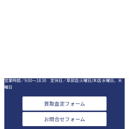
いつでもお問い合わせくださいませ。
Instagr
TikTo
Yo
TAX泉北
お電話でのお問合せ
072-277-8899
営業時間／9:00～18:30 定休日／草部店:火曜日/本店:水曜日、木
曜日
買取査定フォーム
お問合せフォーム