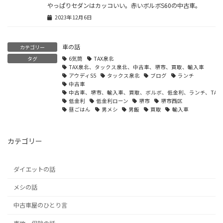
やっぱりセダンはカッコいい。赤いボルボS60の中古車。
2023年12月6日
車の話
カテゴリー
タグ
6気筒
TAX泉北
TAX泉北、タックス泉北、中古車、堺市、買取、輸入車
アウディS5
タックス泉北
ブログ
ランチ
中古車
中古車、堺市、輸入車、買取、ボルボ、低金利、ランチ、TAX
低金利
低金利ローン
堺市
堺市西区
昼ごはん
男メシ
男飯
買取
輸入車
カテゴリー
ダイエットの話
メシの話
中古車屋のひとり言