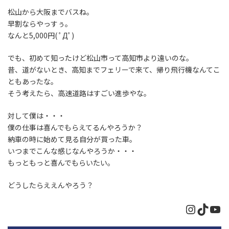
松山から大阪までバスね。
早割ならやっすぅ。
なんと5,000円( ﾟДﾟ)
でも、初めて知ったけど松山市って高知市より遠いのな。
昔、道がないとき、高知までフェリーで来て、帰り飛行機なんてこ
ともあったな。
そう考えたら、高速道路はすごい進歩やな。
対して僕は・・・
僕の仕事は喜んでもらえてるんやろうか？
納車の時に始めて見る自分が買った車。
いつまでこんな感じなんやろうか・・・
もっともっと喜んでもらいたい。
どうしたらええんやろう？
Instagr
TikTo
Yo