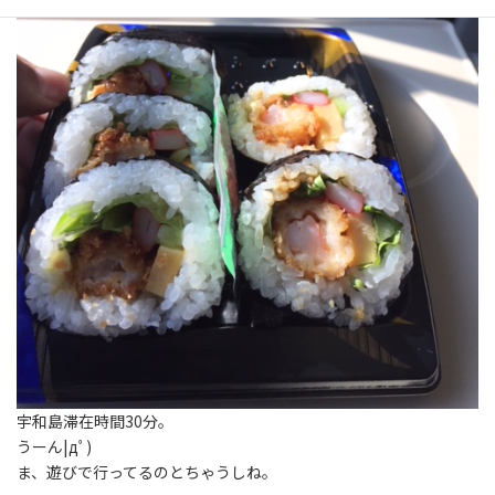
宇和島滞在時間30分。
うーん|дﾟ)
ま、遊びで行ってるのとちゃうしね。