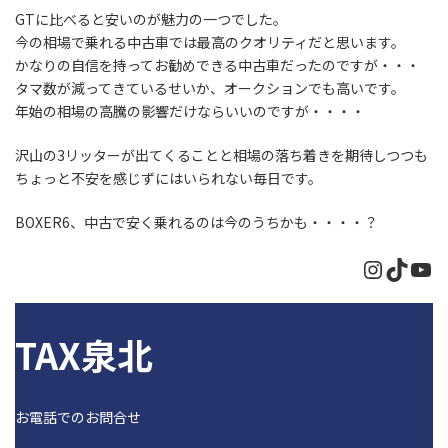
GTに比べると安いのが魅力の一つでした。
今の相場で乗れる中古車では最高のクオリティだと思います。
かなりの自信を持ってお勧めできる中古車だったのですが・・・
タマ数が減ってきているせいか、オークションでも高いです。
年始の相場の高騰の影響だけならいいのですが・・・・
沢山の3リッターが出てくることと相場の落ち着きを期待しつつも
ちょっと不安を感じずにはいられない毎日です。
BOXER6、中古で安く乗れるのは今のうちかも・・・・？
Instagr
TikTo
Yo
TAX泉北
お電話でのお問合せ