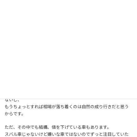
オークションでは比較的、活発に取り引きがされていると思いま
す。
活発に取引されているということは高値で推移していると言うこ
とです。
今日もレガシィ、インプレッサは高かったです。
どれぐらい高いかと言うと、A型のB4なんかうちの小売値よりはる
かに高かったです。
これが小売市場が活発で高値取引されているならいざ知らず、
お正月休みで商材が少なくなったで販売店が頑張って仕入れてい
るのと
景気が悪くなって中古車のタマ不足によるものだと思われます。
だから今は我慢です。
商品が少ないからと言って高値で仕入れても小売につながるわけは
ないし、
もうちょっとすれば相場が落ち着くのは自然の成り行きだと思う
からです。
ただ、その中でも結構、値を下げている車もあります。
スバル車じゃないけど嫌いな車ではないのでずっと注目していた