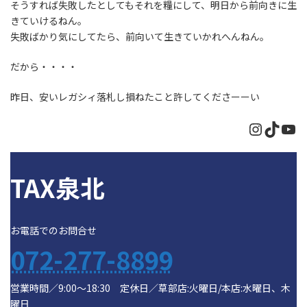
そうすれば失敗したとしてもそれを糧にして、明日から前向きに生
きていけるねん。
失敗ばかり気にしてたら、前向いて生きていかれへんねん。
だから・・・・
昨日、安いレガシィ落札し損ねたこと許してくださーーい
Instagr
TikTo
Yo
TAX泉北
お電話でのお問合せ
072-277-8899
営業時間／9:00～18:30 定休日／草部店:火曜日/本店:水曜日、木
曜日