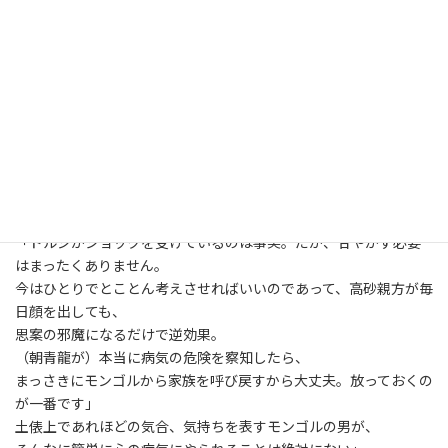
その根拠は、チンギス・ハーンのＤＮＡだった。
「かつて全世界の半分を支配していたチンギス・ハーンの子孫
は、そんなにヤワではない」
「モンゴルには鬱という病気自体存在しませんし、当然、かかる
人も誰一人いません。
だから認知症の人や自殺者が限りなくゼロに近いのです。
鬱病を知らない民族にとっては、大々的に“鬱予備軍”と診断さ
れ、
公表されることの方がよっぽどストレス。
これが理由で本当に鬱になったら、それこそ本末転倒です」
「ドルジがショックを受けているのは事実。だが、甘やかす必要
はまったくありません。
今はひとりでとことん考えさせればいいのであって、高砂親方が毎
日顔を出しても、
思案の邪魔になるだけで逆効果。
（朝青龍が）本当に病気の危険を察知したら、
まっさきにモンゴルから家族を呼び戻すから大丈夫。放っておくの
が一番です」
土俵上であれほどの気合、気持ちを表すモンゴルの男が、