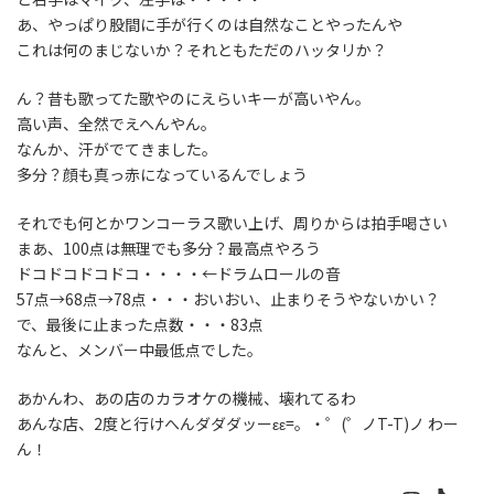
あ、やっぱり股間に手が行くのは自然なことやったんや
これは何のまじないか？それともただのハッタリか？
ん？昔も歌ってた歌やのにえらいキーが高いやん。
高い声、全然でえへんやん。
なんか、汗がでてきました。
多分？顔も真っ赤になっているんでしょう
それでも何とかワンコーラス歌い上げ、周りからは拍手喝さい
まあ、100点は無理でも多分？最高点やろう
ドコドコドコドコ・・・・←ドラムロールの音
57点→68点→78点・・・おいおい、止まりそうやないかい？
で、最後に止まった点数・・・83点
なんと、メンバー中最低点でした。
あかんわ、あの店のカラオケの機械、壊れてるわ
あんな店、2度と行けへんダダダッーεε=。・゜(゜ノT-T)ノ わー
ん！