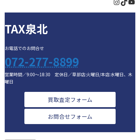
Instagr
TikTo
Yo
TAX泉北
お電話でのお問合せ
072-277-8899
営業時間／9:00～18:30 定休日／草部店:火曜日/本店:水曜日、木
曜日
買取査定フォーム
お問合せフォーム