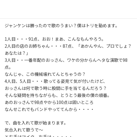
まあ、冗談はさておき、ジャンケンで順番を決めます。
ジャンケンは勝ったので歌のうまい？僕はトリを勤めます。
1人目・・・91点、おお！まあ、こんなもんやろう。
2人目の店のお姉ちゃん・・・87点、「あかんやん、プロでしょ？
あなたは？」
3人目・・一番年配のおっさん、ワケの分からんヘタな演歌で98
点。
なんじゃ、この機械壊れてんとちゃうの？
4人目、5人目・・・歌ってる姿見て気が付いたけど、
おっさんは何で歌う時に股間に手を当てるんだろう？
そんな疑問を持ちながらも、とうとう最後の僕の順番。
あのおっさんで98点やから100点は固いところ
なんせこれでもバンドやっててんから・・・・
で、曲を入れて歌が始まります。
気合入れて歌うで～
と右手はマイク、左手は・・・・・