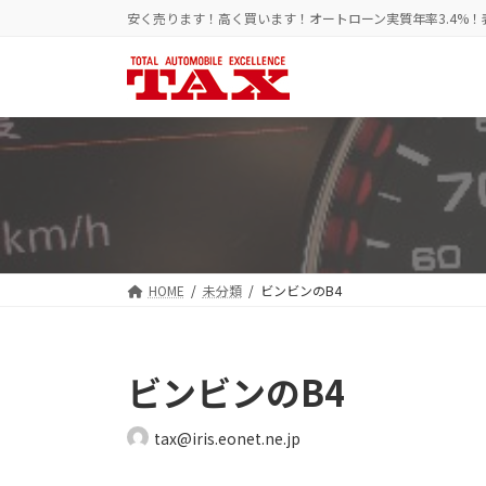
コ
ナ
安く売ります！高く買います！オートローン実質年率3.4%
ン
ビ
テ
ゲ
ン
ー
ツ
シ
へ
ョ
ス
ン
キ
に
ッ
移
プ
動
HOME
未分類
ビンビンのB4
ビンビンのB4
tax@iris.eonet.ne.jp