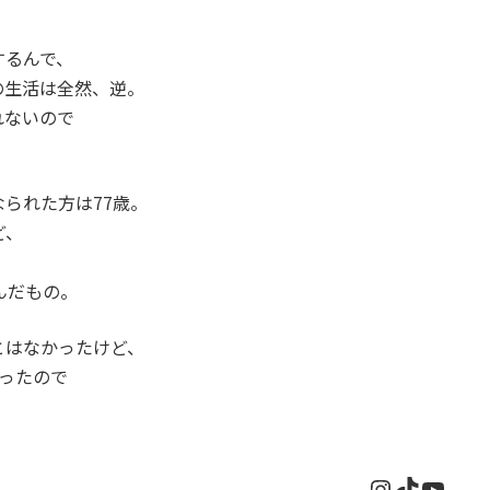
するんで、
の生活は全然、逆。
れないので
られた方は77歳。
ど、
んだもの。
とはなかったけど、
ったので
Instagram
TikTok
YouT