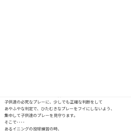
た。
子供達はもちろん、大人達も失意のどん底
僕も自分のソフトはそこそこにして、
子供のコーチに行く時間も増やさないとあきません。
この試合会場で犯した失敗を二つ。
一つ目は
試合の合間の空き時間、グランドによろよろと寄って行くと
「球審、お願いしていいですか？」
僕は断りきれずに
「え？あ、ああ、いいですよ」
と、球審を引き受けてしまいました。
本当なら試合の合間の貴重な空き時間、
自分の子供のチームに少しでも練習させたいのに････
まあ、それはいいとして、球審も楽しいものです。
子供達の必死なプレーに、少しでも正確な判断をして
あやふやな判定で、ひたむきなプレーをフイにしないよう、
集中して子供達のプレーを見守ります。
そこで････
あるイニングの投球練習の時、