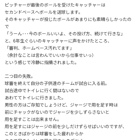
ピッチャーが最後のボールを受けたキャッチャーは
セカンドベースへボールを送球します。
そのキャッチャーが投じたボールがあまりにも素晴らしかったの
で
「うーん･･･今のボールいいよ、その投げ方、続けて行きな」
と、6年生ぐらいのキャッチャーに声をかけたところ、
「審判、ホームベース汚れてます」
（余計なことは言わんでいいから仕事せいっ）
という感じで冷静に指摘されました。
二つ目の失敗。
球審を終えて自分の子供達のチームが試合に入る前。
試合途中でトイレに行く間はないので
あわててトイレに行きました。
男性の方はご存知でしょうけど、ジャージで用を足す時は
前にチャックがないのでジャージを少しずらさないと
用を足すことは出来ません。
用を足すにはジャージの前を少しだけずらせばいいのですが、
このときばかりは球審をした疲れからか