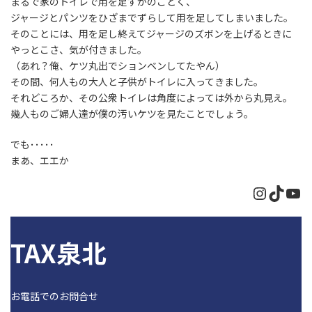
まるで家のトイレで用を足すかのごとく、
ジャージとパンツをひざまでずらして用を足してしまいました。
そのことには、用を足し終えてジャージのズボンを上げるときに
やっとこさ、気が付きました。
（あれ？俺、ケツ丸出でションベンしてたやん）
その間、何人もの大人と子供がトイレに入ってきました。
それどころか、その公衆トイレは角度によっては外から丸見え。
幾人ものご婦人達が僕の汚いケツを見たことでしょう。
でも･････
まあ、エエか
Instagr
TikTo
Yo
TAX泉北
お電話でのお問合せ