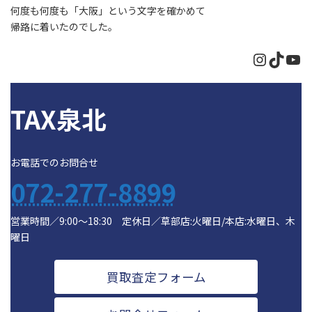
何度も何度も「大阪」という文字を確かめて
帰路に着いたのでした。
Instagr
TikTo
Yo
TAX泉北
お電話でのお問合せ
072-277-8899
営業時間／9:00～18:30 定休日／草部店:火曜日/本店:水曜日、木
曜日
買取査定フォーム