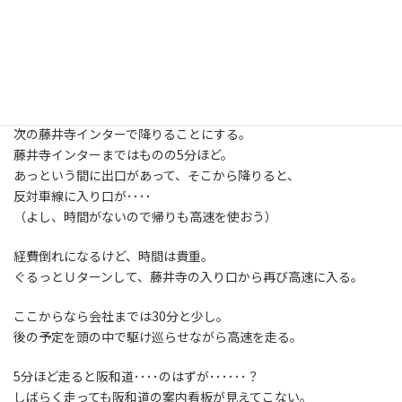
た。
修理代も安くしてもらって助かりました」
いえいえ、いいんです、この一言で僕も苦労を忘れます。
無事集金を終え、ここからは降りられないので
松原インターから西名阪道に入って
次の藤井寺インターで降りることにする。
藤井寺インターまではものの5分ほど。
あっという間に出口があって、そこから降りると、
反対車線に入り口が････
（よし、時間がないので帰りも高速を使おう）
経費倒れになるけど、時間は貴重。
ぐるっとＵターンして、藤井寺の入り口から再び高速に入る。
ここからなら会社までは30分と少し。
後の予定を頭の中で駆け巡らせながら高速を走る。
5分ほど走ると阪和道････のはずが･･････？
しばらく走っても阪和道の案内看板が見えてこない。