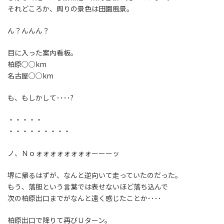
それどころか、周りの景色は田園風景。
ん？んんん？
目に入った案内看板。
柏原○○km
名古屋○○km
も、もしかして････?
・・・・・
・・・・・・・・・
ノ、Ｎｏォォォォォォォォーーーッ
堺に帰るはずが、なんと逆向いて走っていたのだった。
もう、落胆という言葉では表せないほど落ち込んで
次の柏原出口までがなんと遠く感じたことか････
柏原出口で降りて再びＵターン。