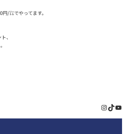
00円/㍑でやってます。
ント、
円。
。
Instagram
TikTok
YouT