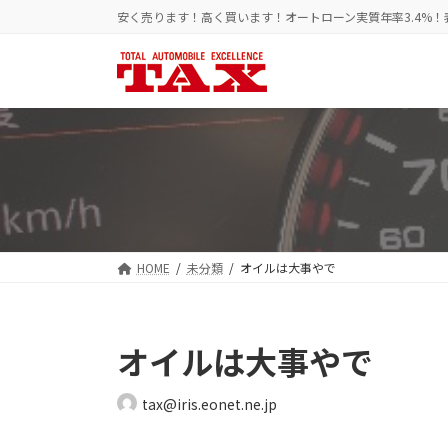
コ
ナ
安く売ります！高く買います！オートローン実質年率3.4%
ン
ビ
テ
ゲ
ン
ー
ツ
シ
へ
ョ
ス
ン
キ
に
ッ
移
プ
動
HOME
未分類
オイルは大事やで
オイルは大事やで
tax@iris.eonet.ne.jp