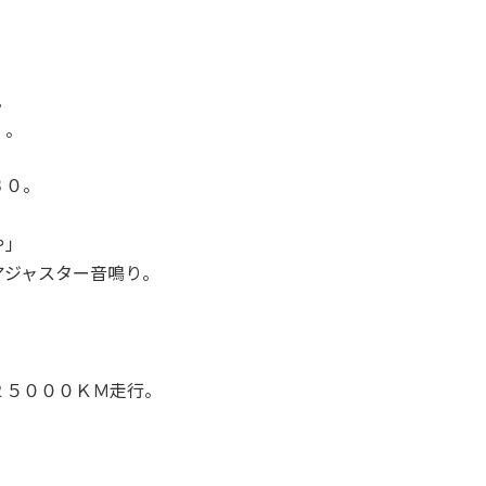
。
・。
３０。
や」
アジャスター音鳴り。
」
２５０００ＫＭ走行。