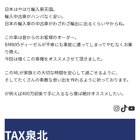
日本はやはり輸入車天国。
輸入中古車がハンパなく安い。
日本の輸入車の中古車がわざわざ輸出に出るくらいやからね。
この車は昔からのお客様のオーダー。
BMWX5ディーゼルが不幸にも事故に遭ってしまってやむなくお乗
り換え。
今回は強くこの車種をオススメさせて頂きました。
このMLが家族との大切な時間を安心して過ごせるように、
そしてたくさんの素敵な思い出を作れるように祈っております。
が例えば400万前後で手に入るなら僕は絶対オススメしたい。
Instagr
TikTo
Yo
TAX泉北