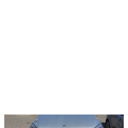
ディストロニック+はさすが最初はちょっとブレーキ踏んじゃうけ
ど慣れればこれほど良い機能は無い。
500kmぐらいなら軽く走れるんとちゃうかな？
それよりも何よりも走りが心地いいい。
「良い車」に乗っている感がすごい。
この車はML350ブルーテック。
ディーゼルやけどうるさい感じはしない。
むしろ本当にディーゼルなん？と思うぐらい静かで心地いい。
デカいけど取り回しも楽チン、デカさを感じない。