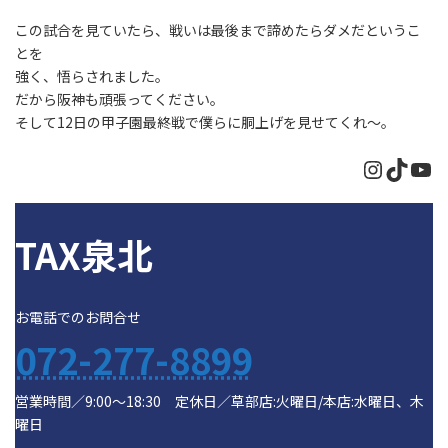
この試合を見ていたら、戦いは最後まで諦めたらダメだというこ
とを
強く、悟らされました。
だから阪神も頑張ってください。
そして12日の甲子園最終戦で僕らに胴上げを見せてくれ～。
Instagr
TikTo
Yo
TAX泉北
お電話でのお問合せ
072-277-8899
営業時間／9:00～18:30 定休日／草部店:火曜日/本店:水曜日、木
曜日