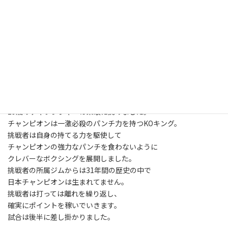
スポーツニュース、何回も見てしまいました。
その後、ＣＳでウェルター級のタイトルマッチをやっていて
その試合があまりにもすごすぎてやはり最後まで見ていたら
気がついたら1時を過ぎていました。
それで今頃になってブログを書いているわけです。
ボクシングの試合、それはすごいものでした。
世界戦から考えると、スピード感はありませんでしたが
絶対有利と言われていた31歳のチャンピオンに
29歳のチャレンジャーは果敢に挑みました。
チャンピオンは一激必殺のパンチ力を持つKOキング。
挑戦者は自身の持てる力を駆使して
チャンピオンの強力なパンチを食わないように
クレバーなボクシングを展開しました。
挑戦者の所属ジムからは31年間の歴史の中で
日本チャンピオンは生まれてません。
挑戦者は打っては離れを繰り返し、
確実にポイントを稼いでいきます。
試合は後半に差し掛かりました。