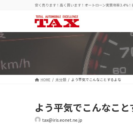
コ
ナ
安く売ります！高く買います！オートローン実質年率3.4%
ン
ビ
テ
ゲ
ン
ー
ツ
シ
へ
ョ
ス
ン
キ
に
ッ
移
プ
動
HOME
未分類
よう平気でこんなことするよな
よう平気でこんなこと
tax@iris.eonet.ne.jp