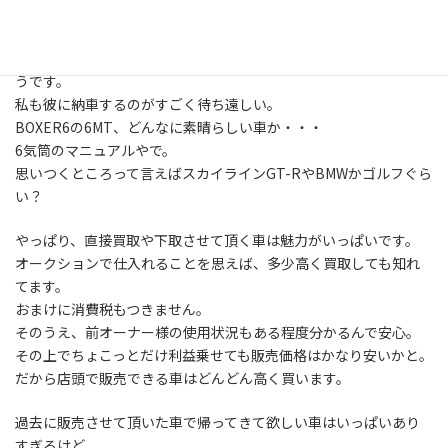
偶然、この車のオーナーに当社が目を付けて頂いたのです。
本当にありがとうございました。
購入いただいた車好きの青年、納車が待ち遠しくて仕方がないよ
うです。
私も彼に納車するのがすごく待ち遠しい。
BOXER6の6MT、どんなに素晴らしい車か・・・
6気筒のマニュアルやで。
思いつくところって言えばスカイラインGT-RやBMWかゴルフぐら
い？
やっぱり、直接買取や下取させて頂く車は魅力がいっぱいです。
オークションで仕入れることを思えば、多少高く買取しても知れ
てます。
おまけに消費税もつきません。
そのうえ、前オーナー様の使用状況もある程度分かるんで安心。
その上でちょこっとだけ利益乗せても販売価格はかなり安いかと。
だから店頭で販売できる車はどんどん高く買います。
過去に販売させて頂いた車で帰ってきて欲しい車はいっぱいあり
すぎるけど、