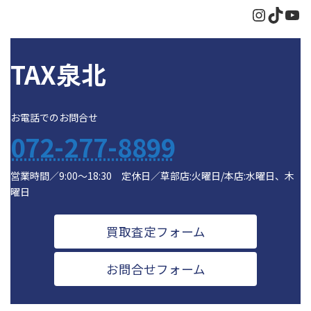
Instagr
TikTo
Yo
TAX泉北
お電話でのお問合せ
072-277-8899
営業時間／9:00～18:30 定休日／草部店:火曜日/本店:水曜日、木
曜日
買取査定フォーム
お問合せフォーム