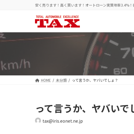
コ
ナ
安く売ります！高く買います！オートローン実質年率3.4%
ン
ビ
テ
ゲ
ン
ー
ツ
シ
へ
ョ
ス
ン
キ
に
ッ
移
プ
動
HOME
未分類
って言うか、ヤバいでしょ？
って言うか、ヤバいで
tax@iris.eonet.ne.jp