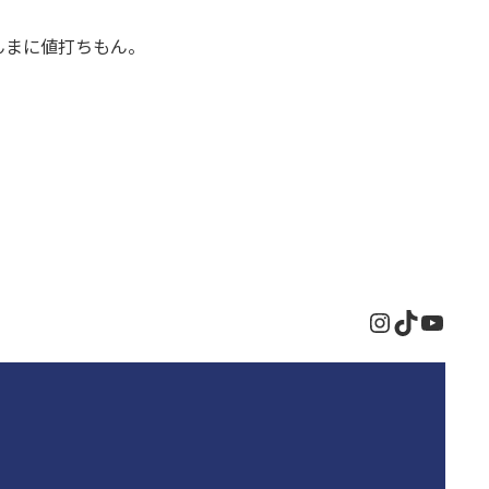
んまに値打ちもん。
Instagram
TikTok
YouT