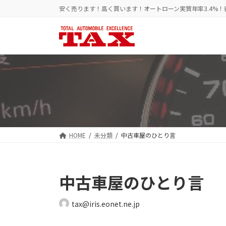
コ
ナ
安く売ります！高く買います！オートローン実質年率3.4%
ン
ビ
テ
ゲ
ン
ー
ツ
シ
へ
ョ
ス
ン
キ
に
ッ
移
プ
動
HOME
未分類
中古車屋のひとり言
中古車屋のひとり言
tax@iris.eonet.ne.jp