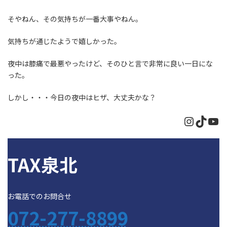
そやねん、その気持ちが一番大事やねん。
気持ちが通じたようで嬉しかった。
夜中は膝痛で最悪やったけど、そのひと言で非常に良い一日にな
った。
しかし・・・今日の夜中はヒザ、大丈夫かな？
Instagr
TikTo
Yo
TAX泉北
お電話でのお問合せ
072-277-8899