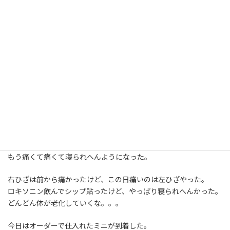
ビールと日本酒少々呑んで１時間足らずでお店を出て
ちょっと呑み足らんので、すぐ並びのたこ焼きやさんへ。
偶然、旧知の人間がやっているお店やったんやけど、
たこ焼きがかなり美味かった。
でも、最近はちょっと呑みすぎているのでココも早々に退散。
ココから家までは歩いて１５分ちょっとの道のりなんやけど、
酔うた時は歩くのが退屈になるねんな。
前を歩いているお姉ちゃんをつけていると思われてもイヤやし、
こんな時は気合一発、走って家まで帰るのです
そしたらな、夜中に膝が痛くて目が覚めた。
もう痛くて痛くて寝られへんようになった。
右ひざは前から痛かったけど、この日痛いのは左ひざやった。
ロキソニン飲んでシップ貼ったけど、やっぱり寝られへんかった。
どんどん体が老化していくな。。。
今日はオーダーで仕入れたミニが到着した。