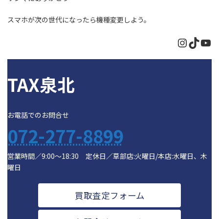
スマホが次の世代になったら機種変更しよう。
Instagr
TikTo
Yo
TAX泉北
お電話でのお問合せ
072-277-8899
営業時間／9:00～18:30 定休日／草部店:火曜日/本店:水曜日、木
曜日
買取査定フォーム