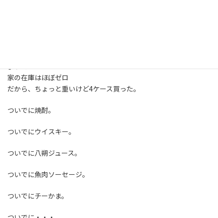
あー、じゃ、それで。
といわれるがままに手続きをして、
機種の登録が完了するまで、ビールを買いに行く。
ビールはこの3日間のお休みで夫婦で2ケース近く飲んでしまった
ようで
家の在庫はほぼゼロ
だから、ちょっと重いけど4ケース買った。
ついでに焼酎。
ついでにウイスキー。
ついでに八朔ジュース。
ついでに魚肉ソーセージ。
ついでにチーかま。
ついでに・・・