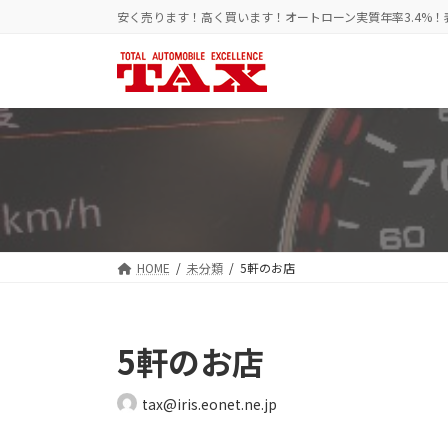
コ
ナ
安く売ります！高く買います！オートローン実質年率3.4%
ン
ビ
テ
ゲ
ン
ー
ツ
シ
へ
ョ
ス
ン
キ
に
ッ
移
プ
動
HOME
未分類
5軒のお店
5軒のお店
tax@iris.eonet.ne.jp