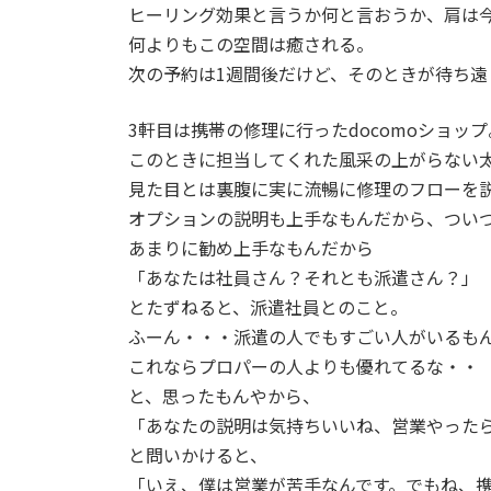
ヒーリング効果と言うか何と言おうか、肩は
何よりもこの空間は癒される。
次の予約は1週間後だけど、そのときが待ち遠
3軒目は携帯の修理に行ったdocomoショップ
このときに担当してくれた風采の上がらない
見た目とは裏腹に実に流暢に修理のフローを
オプションの説明も上手なもんだから、つい
あまりに勧め上手なもんだから
「あなたは社員さん？それとも派遣さん？」
とたずねると、派遣社員とのこと。
ふーん・・・派遣の人でもすごい人がいるも
これならプロパーの人よりも優れてるな・・
と、思ったもんやから、
「あなたの説明は気持ちいいね、営業やった
と問いかけると、
「いえ、僕は営業が苦手なんです。でもね、