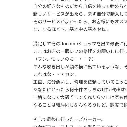
自分の好きなものだから自信を持って勧めら
新しいサービスが出たら、まず自分で購入し
そのサービスがよかったら、お客様にもオス
な、なるほど～、基本中の基本やね。
満足してそのdocomoショップを出て最後に
ここはお店の一眼レフの修理をお願いしに行
（フン、忙しいのに・・・？）
こんな吹き出しが顔の横に出ているような、
これはな・・アカン。
正直、気分悪いし、修理を依頼しているこっ
あなたにとったら何十件のうちの1件かも知
一緒になって大騒ぎしてくれたら少しは気も
やることは結局同じなんやろうけど、態度で
そして最後に行ったモズバーガー。
たかがファーストフードと侮ることなかれ。