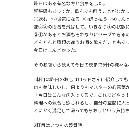
昨日はある有名な方と食事をした。
緊張感もあってか、飲んでも酔うことがなか
①飲む→②陽気になる→③酔っ払う→④しん
ぼ②③の段階を飛ばして、いきなり④の状態
②③があるとお酒もそれなりにセーブできる
どんどんと種類の違うお酒を飲んだこともあ
今日はしんどかった。
そのお店から数えて今日の夜まで5軒の様々な
1軒目は昨日のお店はロッドさんに紹介しても
肉も美味しいし、何よりもマスターの心意気
「今日はこんな肉入ってるで、これでどやっ
料理への気合も感じれるし、自分の空間に入
とにかく満足して帰ってもらおうという気持
2軒目はいつもの整骨院。