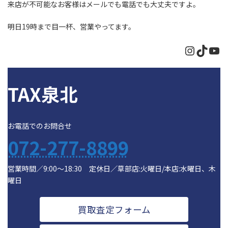
来店が不可能なお客様はメールでも電話でも大丈夫ですよ。
明日19時まで目一杯、営業やってます。
Instagr
TikTo
Yo
TAX泉北
お電話でのお問合せ
072-277-8899
営業時間／9:00～18:30 定休日／草部店:火曜日/本店:水曜日、木
曜日
買取査定フォーム