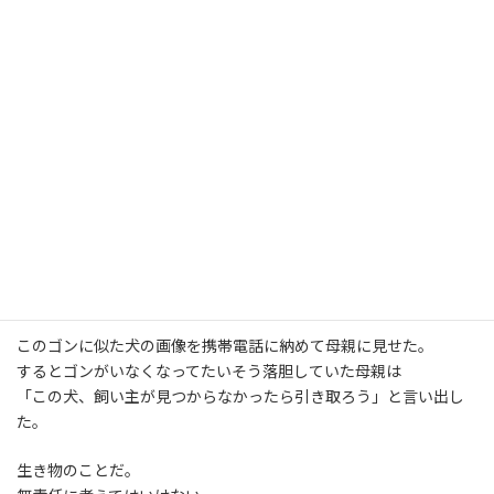
ものすごく豪勢、ボリュームたっぷり。これ全部で５４０円。、
長い前説だったが、お弁当を買うよりは
ご飯とおかずをバラで買うほうがお得ということを言いたかっ
た。
何度も書いているが、２月１５日に実家の犬、ゴンがいなくなっ
た。
１ヶ月経っても見つからなかったので、あきらめかけていたところ
３月２３日に泉佐野警察にゴンに似た特徴の犬が
保護されているとの連絡が入った。
確認に行ったところ、ゴンに似てはいたものの、ちがう犬だっ
た。
このゴンに似た犬の画像を携帯電話に納めて母親に見せた。
するとゴンがいなくなってたいそう落胆していた母親は
「この犬、飼い主が見つからなかったら引き取ろう」と言い出し
た。
生き物のことだ。