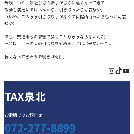
母親「いや、最近ひざの調子がさらに悪くなってきて
散歩も満足にでけへんから、引き取ったら可哀想や」
（いや、このまま引き取り手がなくて保健所行ったらもっと可哀
想や）
でも、交通事故の影響で歩くこともままならない母親に
それ以上、その犬の引取りを勧めることは出来なかった。
長くなってきたので続きは明日。
Instagr
TikTo
Yo
TAX泉北
お電話でのお問合せ
072-277-8899